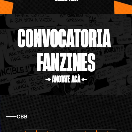
CONVOCATORIA 
FANZINES
→ ANOTATE ACÁ ←
CBB
La
crack
en
números