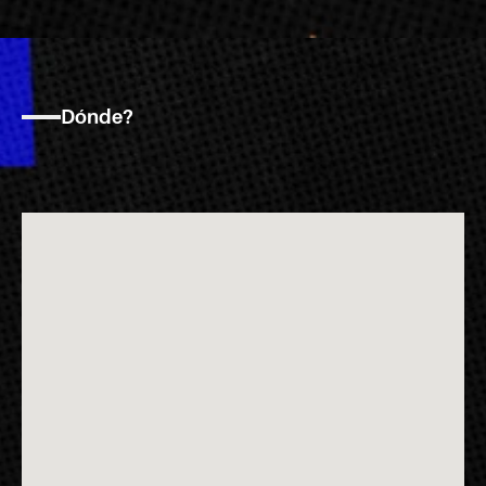
Dónde?
En
los
galpones
Frente
al
Río
Paraná