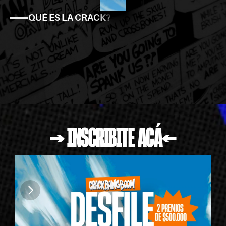
QUÉ ES LA CRACK?
Crack
Bang
Boom
es
la
Convención
Internacional
de
Historietas
que
tiene
lugar
anualmente
en
la
ciudad
de
Rosario
desde
el
año
2010
→ INSCRIBITE ACÁ←